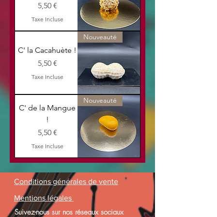
Prix
5,50 €
Taxe Incluse
Nouveauté
C' la Cacahuète !
Prix
5,50 €
Taxe Incluse
Nouveauté
C' de la Mangue
!
Prix
5,50 €
Taxe Incluse
Conditions générales de vente
Mentions légales
Suivez-nous sur nos réseaux sociaux