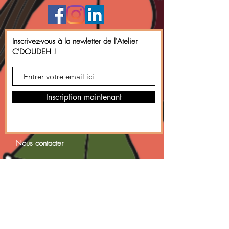
Inscrivez-vous à la newletter de l'Atelier
C'DOUDEH !
Inscription maintenant
Nous contacter
C'DOUDEH !
8 Rue Auguste Lumière
22000, Saint- Brieuc
06 29 58 21 62
ateliercdoudeh@gmail.com