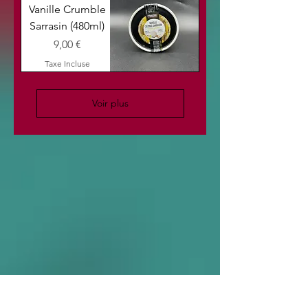
Vanille Crumble
Sarrasin (480ml)
Prix
9,00 €
Taxe Incluse
Voir plus