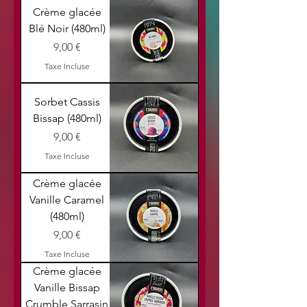
Crème glacée
Blé Noir (480ml)
Prix
9,00 €
Taxe Incluse
Sorbet Cassis
Bissap (480ml)
Prix
9,00 €
Taxe Incluse
Crème glacée
Vanille Caramel
(480ml)
Prix
9,00 €
Taxe Incluse
Crème glacée
Vanille Bissap
Crumble Sarrasin