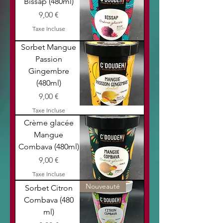
Bissap (480ml)
Prix
9,00 €
Taxe Incluse
Sorbet Mangue
Passion
Gingembre
(480ml)
Prix
9,00 €
Taxe Incluse
Crème glacée
Mangue
Combava (480ml)
Prix
9,00 €
Taxe Incluse
Nouveauté
Sorbet Citron
Combava (480
ml)