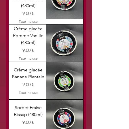
(480ml)
Prix
9,00 €
Taxe Incluse
Crème glacée
Pomme Vanille
(480ml)
Prix
9,00 €
Taxe Incluse
Crème glacée
Banane Plantain
Prix
9,00 €
Taxe Incluse
Sorbet Fraise
Bissap (480ml)
Prix
9,00 €