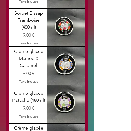
Taxe Incluse
Sorbet Bissap
Framboise
(480ml)
Prix
9,00 €
Taxe Incluse
Crème glacée
Manioc &
Caramel
Prix
9,00 €
Taxe Incluse
Crème glacée
Pistache (480ml)
Prix
9,00 €
Taxe Incluse
Crème glacée