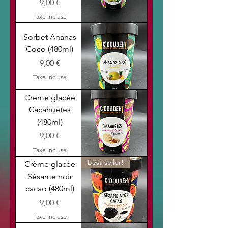
Prix
9,00 €
Taxe Incluse
Sorbet Ananas
Coco (480ml)
Prix
9,00 €
Taxe Incluse
Crème glacée
Cacahuètes
(480ml)
Prix
9,00 €
Taxe Incluse
Best-seller!
Crème glacée
Sésame noir
cacao (480ml)
Prix
9,00 €
Taxe Incluse