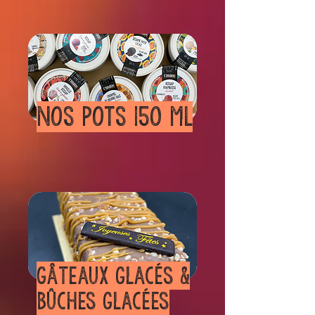
Nos pots 150 ml
​Gâteaux glacés &
bûches glacées