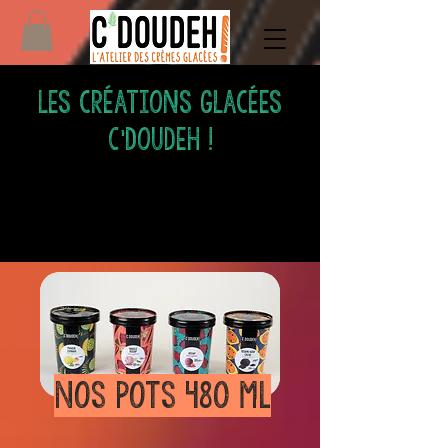
Les
créations
glacées
C'Doudeh !
Nos pots 480 ml