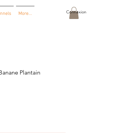
Connexion
onnels
More...
Banane Plantain