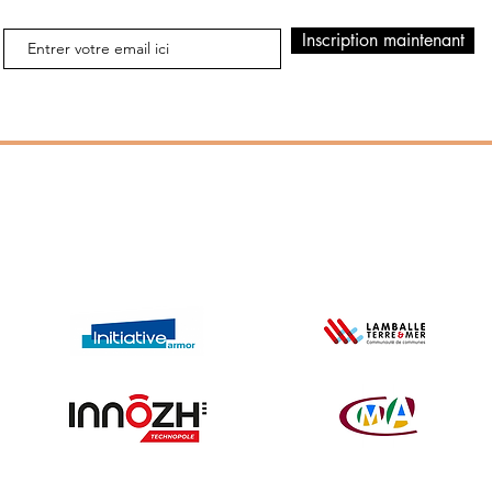
Inscription maintenant
Entreprise parrainée par :
© 2023 by Go Bar. Proudly created with
Wix.com