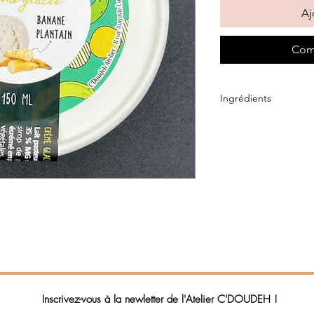
Aj
Com
Ingrédients
Ingrédients :
Lait pa
stérilisée UHT,
banane
glucose, lactose et p
poudre, stabilisants :
Allergènes et intolér
gluten
Inscrivez-vous à la newletter de l'Atelier C'DOUDEH !