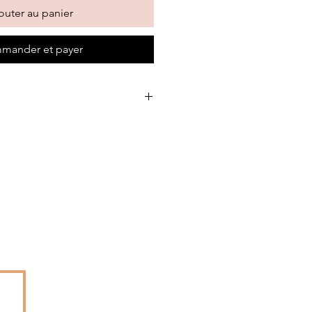
outer au panier
mander et payer
steurisé, crème liquide 35% MG
s plantains, sucre, sirop de
rotéines de lait, lait écrémé en
 Farine de lin, fibres végétales
ances : Lait et traces éventuelles de
Nous contacter
C'DOUDEH !