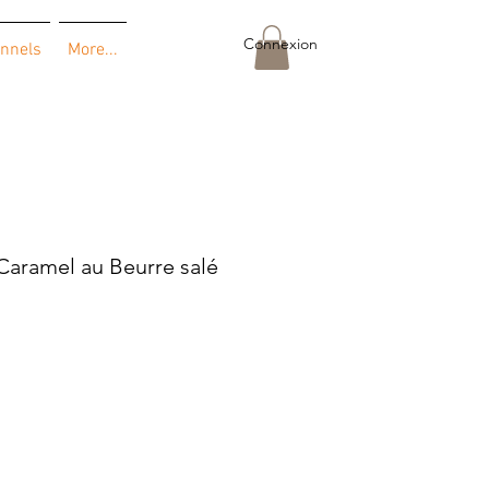
Connexion
onnels
More...
aramel au Beurre salé