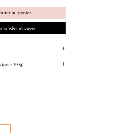
outer au panier
mander et payer
-d'Armor stérilisé UHT, caramel au
s (pour 100g)
au, sirop de glucose,
lactose et
it écrémé en poudre
, stabilisants :
76 kj / 195 kcal
égétales .
g
aces éventuelles de gluten
rés: 6,2g
Nous contacter