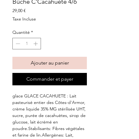
Bûche C'Cacahuète 4/6
Prix
29,00 €
Taxe Incluse
Quantité
*
Ajouter au panier
Commander et payer
glace GLACE CACAHUETE : Lait
pasteurisé entier des Côtes-d'Armor,
crème liquide 35% MG stérilisée UHT,
sucre, purée de cacahuètes, sirop de
glucose, lait écrémé en
poudre.Stabilisants: Fibres végétales
et farine de lin.Allergènes: Lait,