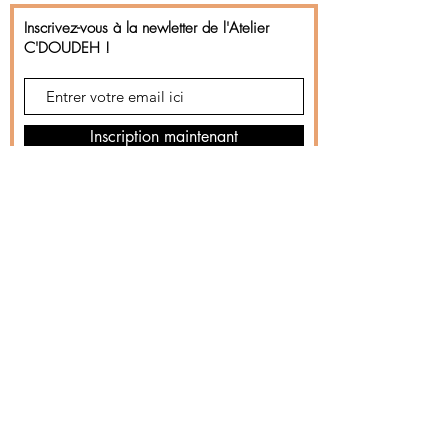
Inscrivez-vous à la newletter de l'Atelier
C'DOUDEH !
Inscription maintenant
Nous contacter
C'DOUDEH !
8 Rue Auguste Lumière
22000, Saint- Brieuc
06 29 58 21 62
ateliercdoudeh@gmail.com
Entreprise parrainée par :